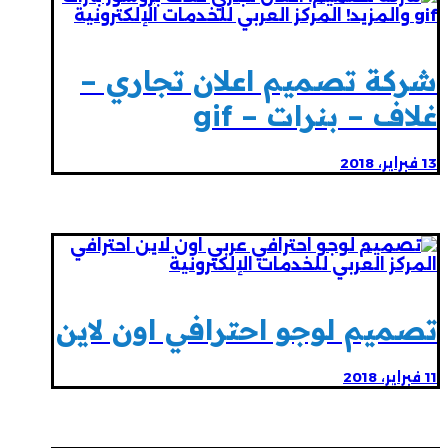
شركة تصميم اعلان تجاري –
غلاف – بنرات – gif
13 فبراير، 2018
تصميم لوجو احترافي اون لاين
11 فبراير، 2018