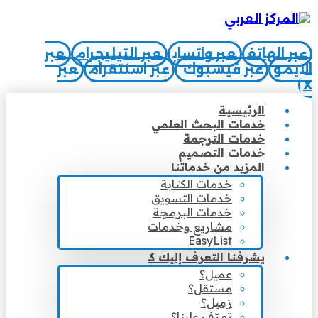
عبر الهاتف
عبر واتساب
عبر التيليجرام
عبر
الايمو
عبر فيسبوك
عبر اسنتقرام
عبر
X
الرئيسية
خدمات البحث العلمي
خدمات الترجمة
خدمات التصميم
المزيد من خدماتنا
خدمات الكتابة
خدمات التسويق
خدمات البرمجة
مشاريع وخدمات
EasyList
يشرفنا التعرف إليك كـ
عميل؟
مستقل؟
زميل؟
تعرّف علينا؟