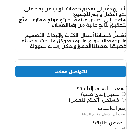
لأننا نهدفُ إلى تقديم خدمات الويب عن بعد على
نحوٍ أفضل وأيسر للجميع؛
ساعِين إلى تدشين علامة تجاريّةٍ عربيّةٍ مميّزةِ تتمتّع
بتحقيق نتائج عاليةٍ من رضا العملاء.
تشملُ خدماتنا أعمال: الكتابة والأبحاث؛ التصميم
والترجمة؛ التسويق والبرمجة؛ وكُلُّ ما يجبُ تفصيله
خصيصًا لعميلنا المميز ويمكنُ إرساله بسهولةٍ!
للتواصل معك..
يُسعدنا التعرف إليك كـ؟
عميل (لديّ طلب)
مُستقلّ (أتقدّم للعمل)
رقم الواتساب
نبذة عن طلبك؟