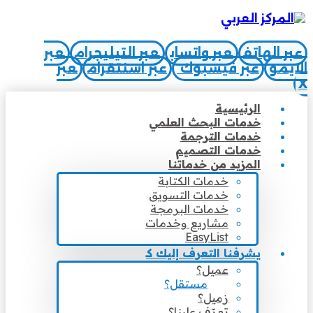
عبر الهاتف
عبر واتساب
عبر التيليجرام
عبر
الايمو
عبر فيسبوك
عبر اسنتقرام
عبر
X
الرئيسية
خدمات البحث العلمي
خدمات الترجمة
خدمات التصميم
المزيد من خدماتنا
خدمات الكتابة
خدمات التسويق
خدمات البرمجة
مشاريع وخدمات
EasyList
يشرفنا التعرف إليك كـ
عميل؟
مستقل؟
زميل؟
تعرّف علينا؟