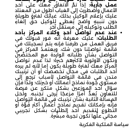
عمل جارية:
إذا تمَّ الاتفاقُ معك على أحدِ
الأعمالِ واضطررتَ إلى الغياب أطول من المعتاد
عليك بإعلام الوكيل بذلك، غيابُكَ لفترةٍ طويلةٍ
دون تنبيهٍ واضح يُعطي للوكيل حقَّ إلغاءِ
الطلب وتوكيله إلى مستقلٍّ آخر.
عند عدم تواصل أحد وكلاء المركز بأحد
الطلبات:
عليك معرفةُ أنه فور قبولك في
فريق العمل من طرفنا فإنه يتم تسجيلك في
قائمة تواصلنا دون شك، ويعتمدُ المركز في
التواصل بشأن طلباته الواردة مع المختصِّين
وتكون الأولويةُ لأكثرهم خبرة؛ لذا عدم تواصل
المركز معك لفترة طويلة يكون إما لأنه لم يرده
أحد الطلبات في مجال تخصصك أو أن ترتيبك
متدنٍ في قائمة التواصل لأسباب ترجع إلى
مستوى جودة نماذج أعمالك أو خبرتك؛ ولذا فإن
سؤال أحد الموزعين بشكل متكرر عن فرصة
للتعاون يُعدُّ أمرًا مزعجًا يُرجى تجنبه. ولحل
المسألة الثانية بشأن ترتيبك في قائمة التواصل
فإنَّه بإمكانك تقديم نماذج أعمال أكثر قُوّة أو
التطوع لتقديم أحد الطلبات بشكل تجريبي
مجاني علَّها تكون تجربةٌ مبشِّرة.
سياسة الملكية الفكرية