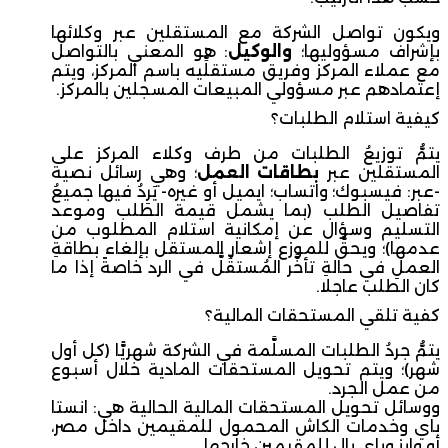
ويكون تواصل الشركة مع المستقلين عبر وكلائها
بإشراف مسؤوليها؛
والوكيل
: هو المعني بالتواصل
مع عملاء المركز وفريق مستقلِّيه باسم المركز، ويتم
إعتمادهم عبر مسؤولي المبيعات المسجلين بالمركز.
كيفية استلام الطلبات؟
يتمُّ توزيعُ الطلبات من طرف وكلاء المركز على
المستقلين عبر
بطاقات العمل
؛ وهي رسائل نصية
-عبر: فيسبوك؛ واتساب؛ ايميل أو غيره- يَرِدُ فيها جميعُ
تفاصيل الطلب (بما يشمل قيمة الطلب وموعد
التسليم وسؤال عن إمكانية استلام المطلوب من
عدمها)؛ ويحقُّ للموزع إشعار المستقل بإلغاء بطاقةِ
العملِ في حالةِ تأخَّر المُستقِّلًّ في الرد خاصةً إذا ما
كان الطلب عاجلا.
كفية تلقي المستحقات المالية؟
يتمُّ جردُ الطلبات المسلَّمة في الشركة شهريًّا (كل أول
شهر)؛ ويتم تحويل المستحقات المادية خلال أسبوع
من عمل الجرد.
ووسائل تحويل المستحقات المالية الحالية هي: انستا
باي وخدمات الكاش المحمول للمقيمين داخل مصر،
أو وايز وباي بال للمقيمين خارجها.