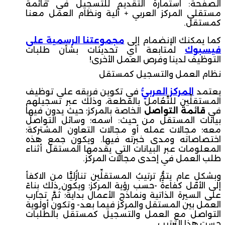
الصفحة: استمارة التقديم للتسجيل في قائمة
مستقلي المركز العربي + آلية ونظام العمل معنا
كمستقل.
كما يمكنك الإنضمام إلى
مجموعتنا الرسمية على
فيسبوك
لمتابعة أي تحديثات بشأن طلبات
التوظيف لدينا وفرص العمل الأخرى!
نظام العمل والتسجيل كمستقل
يعتمد
المركز العربيُّ
في تكوين فريقه على توظيف
المستقلِّين للتَّعُامل بالقطعة، وذلك عبر تسجيلهم
في
قائمة التواصل
الخاصة بالمركز؛ حيث يدون فيها
بيانات المستقل من حيث: اسمه؛ وسائل التواصل
معه؛ مجالات عمله أو مجالات التعاون المشتركة؛
اختصاصاته ومدى خبرته فيها. ويكون جمع هذه
المعلومات عبر البيانات التي يقدمها المستقل أثناء
طلب العمل في إحدى مجالات المركز.
وبشكلٍ عام يتمُّ ترتيبُ المستقلِّين تنازُليًّا من الاكفأ
إلى الأقل كفاءةً -حسب رؤية المركز؛ ويكون ذلك بِناءً
على السيرة الذاتية ونماذج الأعمال بدايةً؛ ثُمَّ تجارب
العمل بين المستقل والمركز فيما بعد- وتكون أولوية
التواصل مع العمل والتسجيل كمستقل بالطلبات
حسبَ هذا الترتيب.