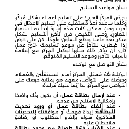
بشأن مواعيد التسليم
يحرصُ المركزُ العربيُّ على تسليم أعمالهِ بشكلٍ مُبكِّر،
وكُلَّما ساعده أحدُ مُستقلِّيه على تسليم الأعمال في
أقرب وقتٍ ممكنٍ كانت هذه إشارة إيجابية لاستمرار
التعاون، وعلى النقيض فإن تأخير التسليم بشكلٍ
متكررٍ يُعدُّ عاملًا لقطع التعاون؛ ولهذا.. كن على حرص
إذا اضُطررتَ للتأخُرِّ عن موعدِ تسليمك -لأيِّ عملٍ
كان- أن تذكر ذلك قبلها لوكيل المركز مع إعلامه
بأسباب التأخير وموعد التسليم المُتوقَّع.
بشأن التواصل مع الوكلاء
الوكلاءُ هُمْ مُمثلِي المركز أمام المستقلِّين والعُملاء،
وحرصُك على التواصل معهم هو بمثابة حرصك على
التواصل مع المركز، لذا رُبَّما عليك مُراعاة:
عند ارسال بطاقة عمل:
أن يكون ردُّك واضحًا
بإمكانية الاستلام من عدمه.
عند إلغاء بطاقة عمل أو ورود تحديث
للبطاقة:
إبداءُ فهمِكَ أو موافقتك للتحديثاتِ
المذكورةِ سواءً بإلغاءِ المطلوب أو إضافةِ
ملاحظاتٍ عليه.
عند الغياب فترة طويلة مع وجود بطاقة