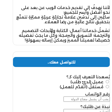
لأننا نهدفُ إلى تقديم خدمات الويب عن بعد على
نحوٍ أفضل وأيسر للجميع؛
ساعِين إلى تدشين علامة تجاريّةٍ عربيّةٍ مميّزةِ تتمتّع
بتحقيق نتائج عاليةٍ من رضا العملاء.
تشملُ خدماتنا أعمال: الكتابة والأبحاث؛ التصميم
والترجمة؛ التسويق والبرمجة؛ وكُلُّ ما يجبُ تفصيله
خصيصًا لعميلنا المميز ويمكنُ إرساله بسهولةٍ!
للتواصل معك..
يُسعدنا التعرف إليك كـ؟
عميل (لديّ طلب)
مُستقلّ (أتقدّم للعمل)
رقم الواتساب
نبذة عن طلبك؟