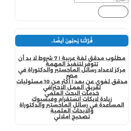
إرسال
قُرَّائُنا يُحبُّونَ أيضًا..
مطلوب مدقق لغة عربية | 7 شروط لا بد أن
تتوفر لتنفيذ المهمة
مركز لاعداد رسائل الماجستير والدكتوراة في
مصر
مدقق لغوي عن بعد | أكثر من 10 مسئوليات
لفريق العمل الاحترافي
خدمات البحث العلمي
زيادة لايكات انستقرام وفيسبوك
المساعدة في رسائل الماجستير والدكتوراة
والابحاث العلمية
تصحيح املائي