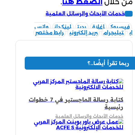
من خلال
الضغط هنا
.
خدمات الأبحاث والرسائل العلمية
فيسبوك
إغلاق
رديت
لينكدإن
واتس
اب
تيليجرام
بريد إلكتروني
رابط مختصر
ربما تقرأ أيضًا..؟
كتابة رسالة الماجستير في 7 خطوات
رئيسية
خدمات الأبحاث والرسائل العلمية