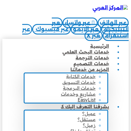
عبر الهاتف
عبر واتساب
عبر
التيليجرام
عبر الايمو
عبر فيسبوك
عبر
اسنتقرام
عبر X
الرئيسية
خدمات البحث العلمي
خدمات الترجمة
خدمات التصميم
المزيد من خدماتنا
خدمات الكتابة
خدمات التسويق
خدمات البرمجة
مشاريع وخدمات
EasyList
يشرفنا التعرف إليك كـ
عميل؟
مستقل؟
زميل؟