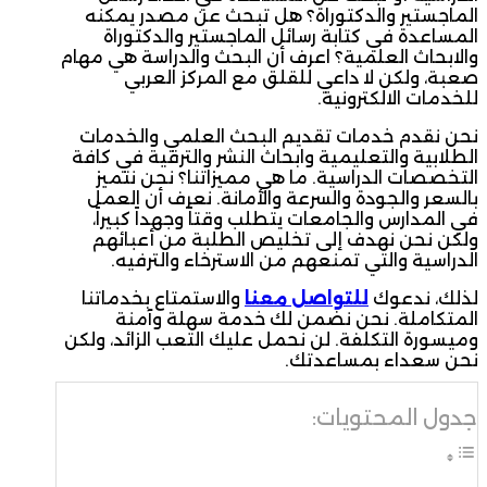
الماجستير والدكتوراة؟ هل تبحث عن مصدر يمكنه
المساعدة في كتابة رسائل الماجستير والدكتوراة
والابحاث العلمية؟ اعرف أن البحث والدراسة هي مهام
صعبة، ولكن لا داعي للقلق مع المركز العربي
للخدمات الالكترونية.
نحن نقدم خدمات تقديم البحث العلمي والخدمات
الطلابية والتعليمية وابحاث النشر والترقية في كافة
التخصصات الدراسية. ما هي مميزاتنا؟ نحن نتميز
بالسعر والجودة والسرعة والأمانة. نعرف أن العمل
في المدارس والجامعات يتطلب وقتاً وجهداً كبيراً،
ولكن نحن نهدف إلى تخليص الطلبة من أعبائهم
الدراسية والتي تمنعهم من الاسترخاء والترفيه.
لذلك، ندعوك
للتواصل معنا
والاستمتاع بخدماتنا
المتكاملة. نحن نضمن لك خدمة سهلة وآمنة
وميسورة التكلفة. لن نحمل عليك التعب الزائد، ولكن
نحن سعداء بمساعدتك.
جدول المحتويات: