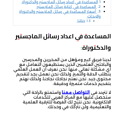
المساعدة في اعداد رسائل الماجستير والدكتوراة:
المساعدة في كتابة رسائل الماجستير:
أسعار المساعدة في رسائل الماجستير والدكتوراة
والابحاث:
ختامًا:
المساعدة في اعداد رسائل الماجستير
والدكتوراة:
لدينا فريق كبير ومؤهل من المحررين والمدرسين
والباحثين العلميين الذين يستطيعون التعامل مع
أي مشكلة تعاني منها. نحن نعرف أن العمل العلمي
يتطلب الدقة والتميز، ولذلك نحن نعمل بجد لتقديم
محتوى جيد. نحن نعتبر نجاحك نجاحنا، ولذلك نهتم
بتقديم خدمات متميزة ودقيقة.
لا تتردد في
التواصل معنا
واستمتع بالراحة التي
ستحصل عليها مع المركز العربي للخدمات
الالكترونية. نحن نتيح لك الفرصة للترقية العلمية
والتعليمية، ولن نتركك في وحدتك.