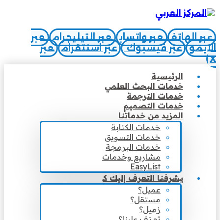
عبر الهاتف
عبر واتساب
عبر التيليجرام
عبر
الايمو
عبر فيسبوك
عبر اسنتقرام
عبر
X
الرئيسية
خدمات البحث العلمي
خدمات الترجمة
خدمات التصميم
المزيد من خدماتنا
خدمات الكتابة
خدمات التسويق
خدمات البرمجة
مشاريع وخدمات
EasyList
يشرفنا التعرف إليك كـ
عميل؟
مستقل؟
زميل؟
تعرّف علينا؟