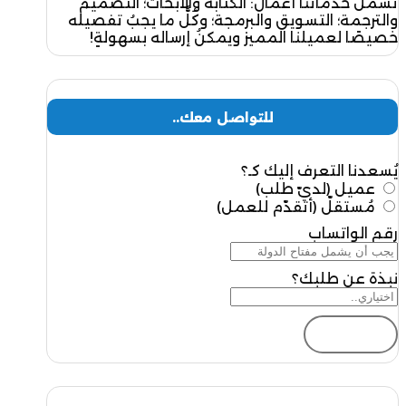
تشملُ خدماتنا أعمال: الكتابة والأبحاث؛ التصميم
والترجمة؛ التسويق والبرمجة؛ وكُلُّ ما يجبُ تفصيله
خصيصًا لعميلنا المميز ويمكنُ إرساله بسهولةٍ!
للتواصل معك..
يُسعدنا التعرف إليك كـ؟
عميل (لديّ طلب)
مُستقلّ (أتقدّم للعمل)
رقم الواتساب
نبذة عن طلبك؟
إرسال