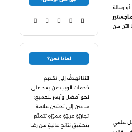
و رسالة
اجستير
 الآن من
لماذا نحن؟
لأننا نهدفُ إلى تقديم
خدمات الويب عن بعد على
نحوٍ أفضل وأيسر للجميع؛
ساعِين إلى تدشين علامة
تجاريّةٍ عربيّةٍ مميّزةِ تتمتّع
شكل علمي
بتحقيق نتائج عاليةٍ من رضا
في قالب