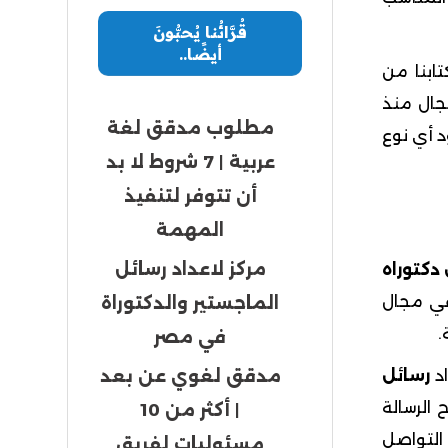
قُرَّائُنا يُحبُّونَ
أيضًا..
ابنا من
جال منذ
مطلوب مدقق لغة
 أي نوع
عربية | 7 شروط لا بد
أن تتوفر لتنفيذ
المهمة
مركز لاعداد رسائل
دكتوراه
ي مجال
الماجستير والدكتوراة
.
في مصر
د
رسائل
مدقق لغوي عن بعد
 الرسالة
| أكثر من 10
لتواصل
مسئوليات لفريق