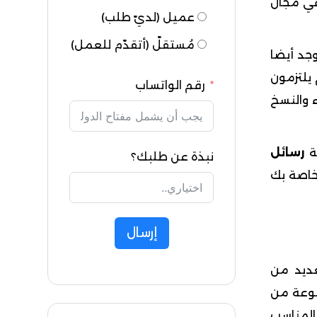
في مجال
عميل (لديّ طلب)
مُستقلّ (أتقدّم للعمل)
جد أيضا
 يلتزمون
رقم الواتساب
 والنسخ
ة
رسائل
نبذة عن طلبك؟
خاصة بك
إرسال
عديد من
موعة من
المناسب