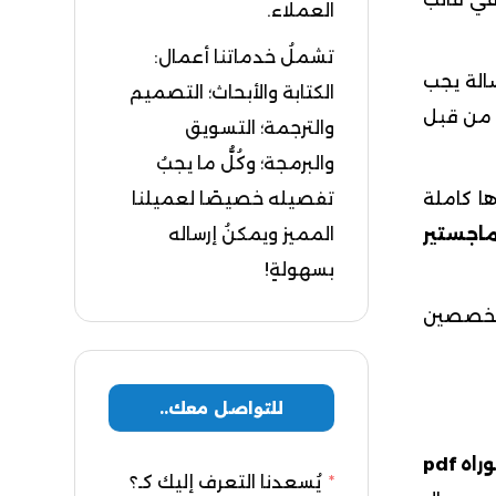
العملاء.
تشملُ خدماتنا أعمال:
سالة يجب
الكتابة والأبحاث؛ التصميم
 من قبل
والترجمة؛ التسويق
والبرمجة؛ وكُلُّ ما يجبُ
ها كاملة
تفصيله خصيصًا لعميلنا
اجستير
المميز ويمكنُ إرساله
بسهولةٍ!
متخصصين
للتواصل معك..
 pdf
يُسعدنا التعرف إليك كـ؟