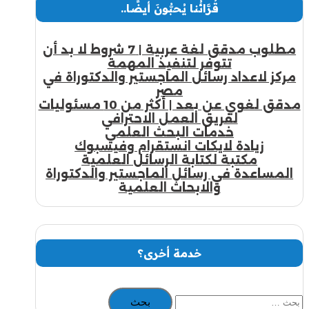
قُرَّائُنا يُحبُّونَ أيضًا..
مطلوب مدقق لغة عربية | 7 شروط لا بد أن
تتوفر لتنفيذ المهمة
مركز لاعداد رسائل الماجستير والدكتوراة في
مصر
مدقق لغوي عن بعد | أكثر من 10 مسئوليات
لفريق العمل الاحترافي
خدمات البحث العلمي
زيادة لايكات انستقرام وفيسبوك
مكتبة لكتابة الرسائل العلمية
المساعدة في رسائل الماجستير والدكتوراة
والابحاث العلمية
خدمة أخرى؟
البحث
عن: