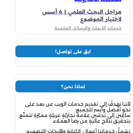
مراحل البحث العلمي | 6 أسس
لاختيار الموضوع
خدمات الأبحاث والرسائل العلمية
ابق على تواصل!
لماذا نحن؟
لأننا نهدفُ إلى تقديم خدمات الويب عن بعد على
نحوٍ أفضل وأيسر للجميع؛
ساعِين إلى تدشين علامة تجاريّةٍ عربيّةٍ مميّزةِ تتمتّع
بتحقيق نتائج عاليةٍ من رضا العملاء.
تشملُ خدماتنا أعمال: الكتابة والأبحاث؛ التصميم