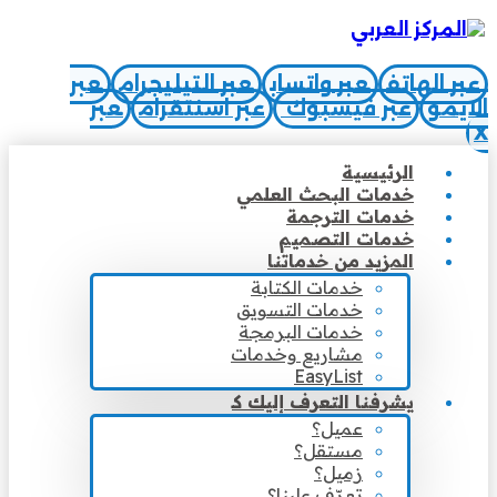
عبر الهاتف
عبر واتساب
عبر التيليجرام
عبر
الايمو
عبر فيسبوك
عبر اسنتقرام
عبر
X
الرئيسية
خدمات البحث العلمي
خدمات الترجمة
خدمات التصميم
المزيد من خدماتنا
خدمات الكتابة
خدمات التسويق
خدمات البرمجة
مشاريع وخدمات
EasyList
يشرفنا التعرف إليك كـ
عميل؟
مستقل؟
زميل؟
تعرّف علينا؟