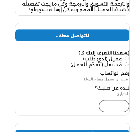
والترجمة؛ التسويق والبرمجة؛ وكُلُّ ما يجبُ تفصيله
خصيصًا لعميلنا المميز ويمكنُ إرساله بسهولةٍ!
للتواصل معك..
يُسعدنا التعرف إليك كـ؟
عميل (لديّ طلب)
مُستقلّ (أتقدّم للعمل)
رقم الواتساب
نبذة عن طلبك؟
إرسال