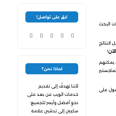
ابق على تواصل!
ات البحث
 النتائج
لآن
!
 يمكنهم
لماذا نحن؟
ماجستير
لأننا نهدفُ إلى تقديم
ول على
خدمات الويب عن بعد على
نحوٍ أفضل وأيسر للجميع؛
ساعِين إلى تدشين علامة