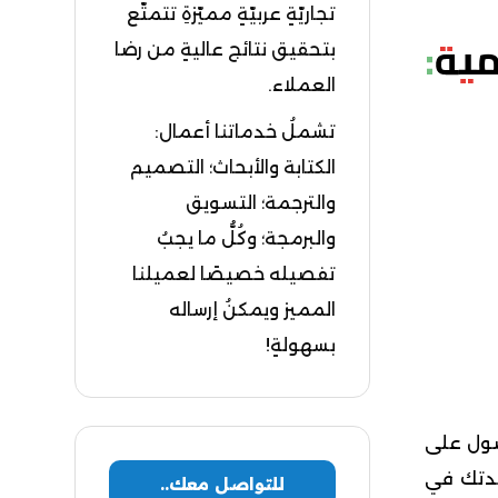
تجاريّةٍ عربيّةٍ مميّزةِ تتمتّع
مية:
بتحقيق نتائج عاليةٍ من رضا
العملاء.
تشملُ خدماتنا أعمال:
الكتابة والأبحاث؛ التصميم
والترجمة؛ التسويق
والبرمجة؛ وكُلُّ ما يجبُ
تفصيله خصيصًا لعميلنا
المميز ويمكنُ إرساله
بسهولةٍ!
ول على
عدتك في
للتواصل معك..