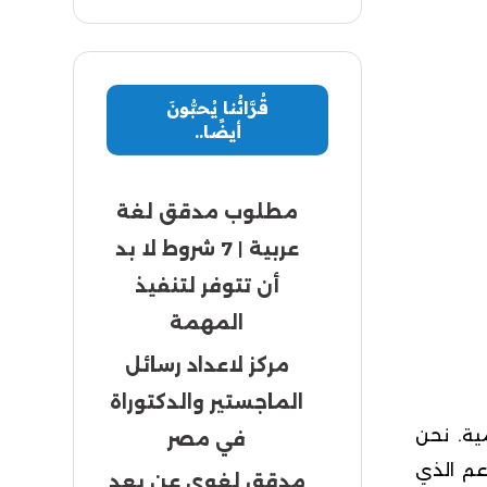
قُرَّائُنا يُحبُّونَ
أيضًا..
مطلوب مدقق لغة
عربية | 7 شروط لا بد
أن تتوفر لتنفيذ
المهمة
مركز لاعداد رسائل
الماجستير والدكتوراة
ة. نحن
في مصر
عم الذي
مدقق لغوي عن بعد