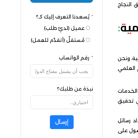
 النجاح
يُسعدنا التعرف إليك كـ؟
مية:
عميل (لديّ طلب)
مُستقلّ (أتقدّم للعمل)
رقم الواتساب
ية، ونحن
 العلمي
نبذة عن طلبك؟
الخدمات
 تحقيق
د رسائل
إرسال
صول على