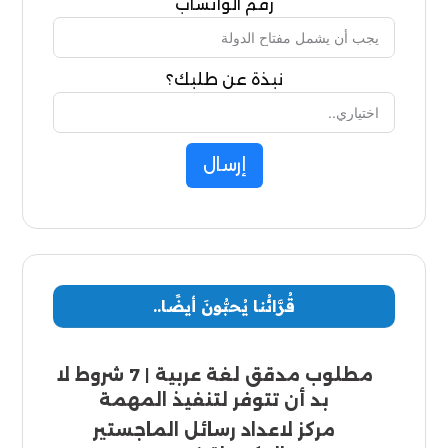
رقم الواتساب
نبذة عن طلبك؟
إرسال
قُرَّائُنا يُحبُّونَ أيضًا..
مطلوب مدقق لغة عربية | 7 شروط لا
بد أن تتوفر لتنفيذ المهمة
مركز لاعداد رسائل الماجستير