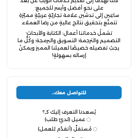
لأننا نهدفُ إلى تقديم خدمات الويب عن بعد
على نحوٍ أفضل وأيسر للجميع؛
ساعِين إلى تدشين علامة تجاريّةٍ عربيّةٍ مميّزةِ
تتمتّع بتحقيق نتائج عاليةٍ من رضا العملاء.
تشملُ خدماتنا أعمال: الكتابة والأبحاث؛
التصميم والترجمة؛ التسويق والبرمجة؛ وكُلُّ ما
يجبُ تفصيله خصيصًا لعميلنا المميز ويمكنُ
إرساله بسهولةٍ!
للتواصل معك..
يُسعدنا التعرف إليك كـ؟
عميل (لديّ طلب)
مُستقلّ (أتقدّم للعمل)