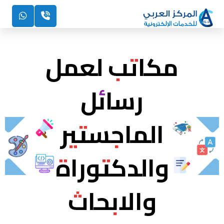
مكاتب لعمل
رسائل
الماجستير
والدكتوراة
والابحاث