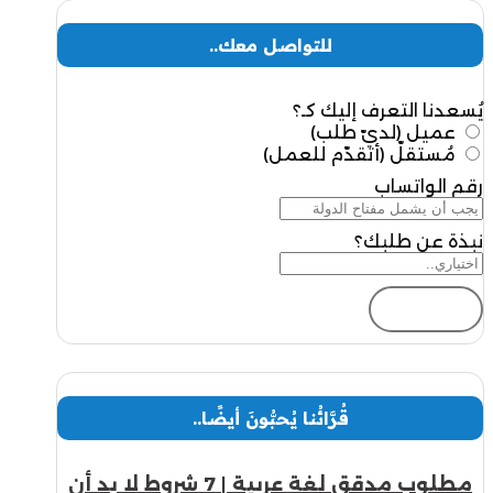
للتواصل معك..
يُسعدنا التعرف إليك كـ؟
عميل (لديّ طلب)
مُستقلّ (أتقدّم للعمل)
رقم الواتساب
نبذة عن طلبك؟
إرسال
قُرَّائُنا يُحبُّونَ أيضًا..
مطلوب مدقق لغة عربية | 7 شروط لا بد أن