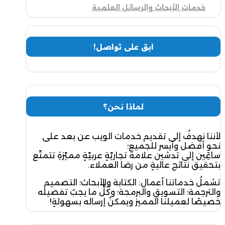
خدمات الأبحاث والرسائل العلمية
ابق على تواصل!
لماذا نحن؟
لأننا نهدفُ إلى تقديم خدمات الويب عن بعد على
نحوٍ أفضل وأيسر للجميع؛
ساعِين إلى تدشين علامة تجاريّةٍ عربيّةٍ مميّزةِ تتمتّع
بتحقيق نتائج عاليةٍ من رضا العملاء.
تشملُ خدماتنا أعمال: الكتابة والأبحاث؛ التصميم
والترجمة؛ التسويق والبرمجة؛ وكُلُّ ما يجبُ تفصيله
خصيصًا لعميلنا المميز ويمكنُ إرساله بسهولةٍ!