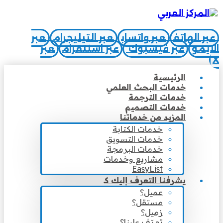
عبر الهاتف
عبر واتساب
عبر التيليجرام
عبر
الايمو
عبر فيسبوك
عبر اسنتقرام
عبر
X
الرئيسية
خدمات البحث العلمي
خدمات الترجمة
خدمات التصميم
المزيد من خدماتنا
خدمات الكتابة
خدمات التسويق
خدمات البرمجة
مشاريع وخدمات
EasyList
يشرفنا التعرف إليك كـ
عميل؟
مستقل؟
زميل؟
تعرّف علينا؟