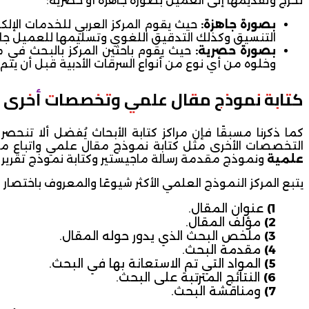
تخرج وتقديمها إلى العميل بصورة جاهزة أو حصرية:
بصورة جاهزة
:
حيث يقوم المركز العربي للخدمات الإل
التنسيق وكذلك التدقيق اللغوي وتسليمها للعميل جاه
بصورة حصرية
:
حيث يقوم باحثين المركز بالبحث في
وخلوه من أي نوع من أنواع السرقات الأدبية قبل أن يتم
كتابة نموذج مقال علمي وتخصصات أخرى ي
كما ذكرنا مسبقًا فإن مراكز كتابة الأبحاث يُفضل ألا تنح
التخصصات الأخرى مثل كتابة نموذج مقال علمي واتباع مباد
علمية
ونموذج مقدمة رسالة ماجيستير وكتابة نموذج تقرير 
يتبع المركز النموذج العلمي الأكثر شيوعًا والمعروف باختصار كلمة ” امراد أي IMRAD ، حيث يتم كتابة
عنوان المقال.
مؤلف المقال.
ملخص البحث الذي يدور حوله المقال.
مقدمة البحث.
المواد التي تم الاستعانة بها في البحث.
النتائج المترتبة على البحث.
ومناقشة البحث.