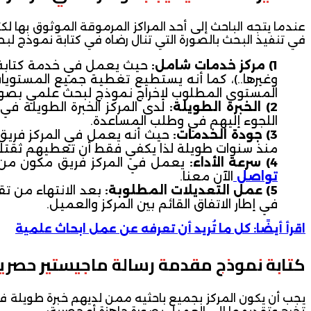
عندما يتجه الباحث إلى أحد المراكز المرموقة الموثوق بها لكت
في تنفيذ البحث بالصورة التي تنال رضاه في كتابة نموذج لبحث ع
مركز خدمات شامل
:
حيث يعمل في خدمة كتاب
وغيرها..)، كما أنه يستطيع تغطية جميع المستويات ا
المستوى المطلوب لإخراج نموذج لبحث علمي بصور
الخبرة الطويلة
:
لدى المركز الخبرة الطويلة في 
اللجوء إليهم في وطلب المساعدة.
جودة الخدمات
:
حيث أنه يعمل في المركز فريق 
منذ سنوات طويلة لذا يكفي فقط أن تعطيهم ثقتك ل
سرعة الأداء
:
يعمل في المركز فريق مكون من عد
تواصل
الآن معنا.
عمل التعديلات المطلوبة
:
بعد الانتهاء من ت
في إطار الاتفاق القائم بين المركز والعميل.
اقرأ أيضًا: كل ما تُريد أن تعرفه عن عمل ابحاث علمية
كتابة نموذج مقدمة رسالة ماجيستير حصري
يجب أن يكون المركز بجميع باحثيه ممن لديهم خبرة طويلة ف