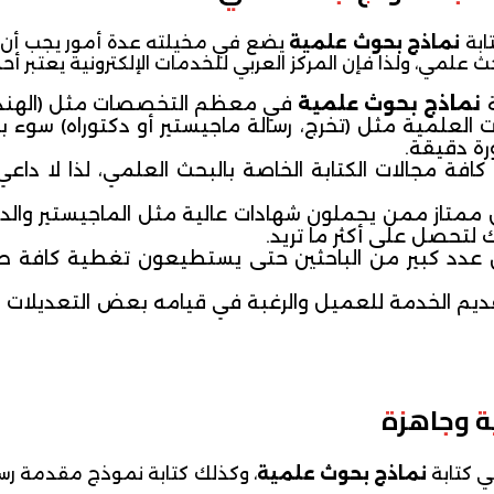
ابة
نماذج بحوث علمية
يضع في مخيلته عدة أمور يجب أن 
لمي، ولذا فإن المركز العربي للخدمات الإلكترونية يعتبر أحد ه
ة
نماذج بحوث علمية
في معظم التخصصات مثل (الهندسة،
لعلمية مثل (تخرج، رسالة ماجيستير أو دكتوراه) سوء بال
ة دقيقة.
كافة مجالات الكتابة الخاصة بالبحث العلمي، لذا لا داع
ممتاز ممن يحملون شهادات عالية مثل الماجيستير والدك
تحصل على أكثر ما تريد.
د كبير من الباحثين حتى يستطيعون تغطية كافة طلبات
قديم الخدمة للعميل والرغبة في قيامه بعض التعديلات ا
ة وجاهزة
ي كتابة
نماذج بحوث علمية
، وكذلك كتابة نموذج مقدمة رسال