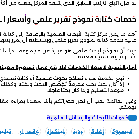
لذا فإن اتباع الترتيب السابق الذي يتبعه المركز يجعله من أكث
خدمات
كتابة نموذج تقرير علمي وأسعار ا
أهم ما يميز مركز كتابة الأبحاث العلمية بالإضافة إلى كت
عالية خدمة كتابة نموذج تقرير علمي ويستطيع أن يميز بينها 
حيث أن نموذج لبحث علمي هو عبارة عن مجموعة الدراسات وال
اختبار تجربة علمية معينة.
أما بالنسبة لأسعار الخدمات فلا يتم عمل تسعيرة معينة
نوع الخدمة سواء
نماذج بحوث علمية
أو كتابة نموذج
إذا كان بحث يجب معرفة تخصص البحث ولغته، وكذلك 
موعد التسليم وإذا كان بحثاُ عاجلُا.
وفي الخاتمة نحب أن نخبر حضراتكم بأننا سعدنا بقراءة مقا
تهمكم.
خدمات الأبحاث والرسائل العلمية
فيسبوك
إغلاق
رديت
لينكدإن
واتس اب
تيليج