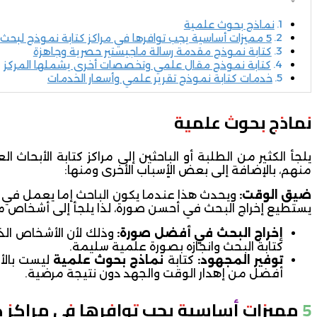
نماذج بحوث علمية
5 مميزات أساسية يجب توافرها في مراكز كتابة نموذج لبحث علمي
كتابة نموذج مقدمة رسالة ماجيستير حصرية وجاهزة
كتابة نموذج مقال علمي وتخصصات أخرى يشملها المركز
خدمات كتابة نموذج تقرير علمي وأسعار الخدمات
نماذج بحوث علمية
يلجأ الكثير من الطلبة أو الباحثين إلى مراكز كتابة الأبح
منهم، بالإضافة إلى بعض الأٍسباب الأخرى ومنها:
ضيق الوقت
:
ويحدث هذا عندما يكون الباحث إما يعمل في وظي
يستطيع إخراج البحث في أحسن صورة، لذا يلجأ إلى أشخاص 
إخراج البحث في أفضل صورة
:
وذلك لأن الأشخاص الذي
كتابة البحث وانجازه بصورة علمية سليمة.
توفير المجهود
:
كتابة
نماذج بحوث علمية
ليست بالأ
أفضل من إهدار الوقت والجهد دون نتيجة مرضية.
5
مميزات أساسية يجب توافرها في مراكز ك