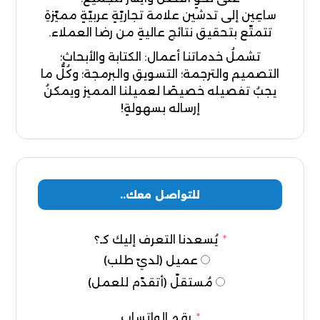
ساعِين إلى تدشين علامة تجاريّةٍ عربيّةٍ مميّزةِ
تتمتّع بتحقيق نتائج عاليةٍ من رضا العملاء.
تشملُ خدماتنا أعمال: الكتابة والأبحاث؛
التصميم والترجمة؛ التسويق والبرمجة؛ وكُلُّ ما
يجبُ تفصيله خصيصًا لعميلنا المميز ويمكنُ
إرساله بسهولةٍ!
للتواصل معك..
يُسعدنا التعرف إليك كـ؟
عميل (لديّ طلب)
مُستقلّ (أتقدّم للعمل)
رقم الواتساب