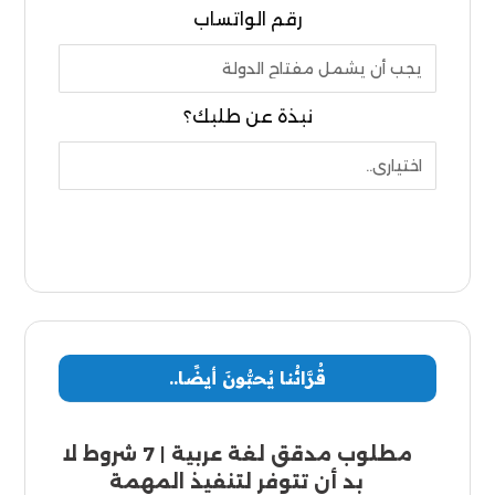
رقم الواتساب
نبذة عن طلبك؟
إرسال
قُرَّائُنا يُحبُّونَ أيضًا..
مطلوب مدقق لغة عربية | 7 شروط لا
بد أن تتوفر لتنفيذ المهمة