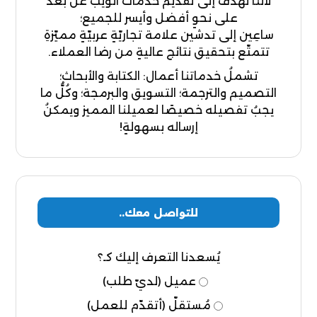
لأننا نهدفُ إلى تقديم خدمات الويب عن بعد
على نحوٍ أفضل وأيسر للجميع؛
ساعِين إلى تدشين علامة تجاريّةٍ عربيّةٍ مميّزةِ
تتمتّع بتحقيق نتائج عاليةٍ من رضا العملاء.
تشملُ خدماتنا أعمال: الكتابة والأبحاث؛
التصميم والترجمة؛ التسويق والبرمجة؛ وكُلُّ ما
يجبُ تفصيله خصيصًا لعميلنا المميز ويمكنُ
إرساله بسهولةٍ!
للتواصل معك..
يُسعدنا التعرف إليك كـ؟
عميل (لديّ طلب)
مُستقلّ (أتقدّم للعمل)