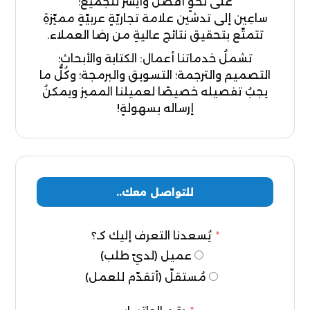
على نحوٍ أفضل وأيسر للجميع؛
ساعِين إلى تدشين علامة تجاريّةٍ عربيّةٍ مميّزةِ
تتمتّع بتحقيق نتائج عاليةٍ من رضا العملاء.
تشملُ خدماتنا أعمال: الكتابة والأبحاث؛
التصميم والترجمة؛ التسويق والبرمجة؛ وكُلُّ ما
يجبُ تفصيله خصيصًا لعميلنا المميز ويمكنُ
إرساله بسهولةٍ!
للتواصل معك..
يُسعدنا التعرف إليك كـ؟
عميل (لديّ طلب)
مُستقلّ (أتقدّم للعمل)