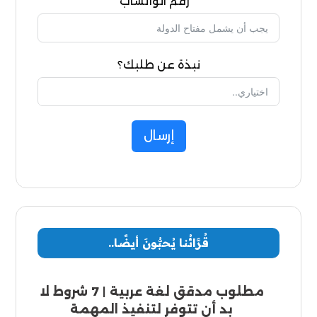
رقم الواتساب
نبذة عن طلبك؟
إرسال
قُرَّائُنا يُحبُّونَ أيضًا..
مطلوب مدقق لغة عربية | 7 شروط لا
بد أن تتوفر لتنفيذ المهمة