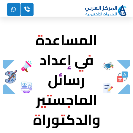
المساعدة
في إعداد
رسائل
الماجستير
والدكتوراة