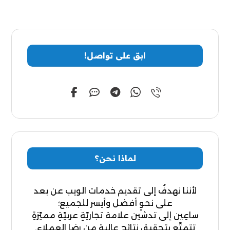
ابق على تواصل!
لماذا نحن؟
لأننا نهدفُ إلى تقديم خدمات الويب عن بعد
على نحوٍ أفضل وأيسر للجميع؛
ساعِين إلى تدشين علامة تجاريّةٍ عربيّةٍ مميّزةِ
تتمتّع بتحقيق نتائج عاليةٍ من رضا العملاء.