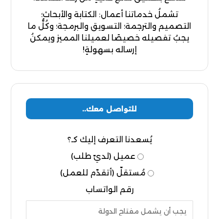
تشملُ خدماتنا أعمال: الكتابة والأبحاث؛
التصميم والترجمة؛ التسويق والبرمجة؛ وكُلُّ ما
يجبُ تفصيله خصيصًا لعميلنا المميز ويمكنُ
إرساله بسهولةٍ!
للتواصل معك..
يُسعدنا التعرف إليك كـ؟
عميل (لديّ طلب)
مُستقلّ (أتقدّم للعمل)
رقم الواتساب