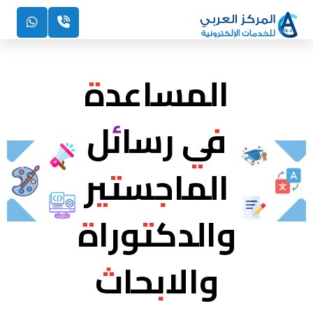
المساعدة
في رسائل
الماجستير
والدكتوراة
والابحاث