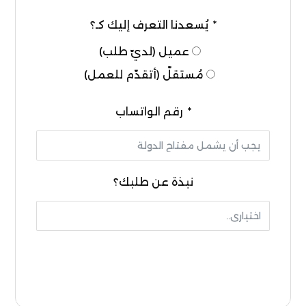
يُسعدنا التعرف إليك كـ؟
عميل (لديّ طلب)
مُستقلّ (أتقدّم للعمل)
رقم الواتساب
نبذة عن طلبك؟
إرسال