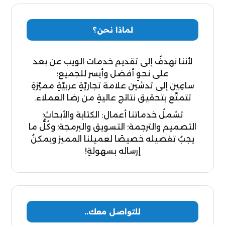
لماذا نحن؟
لأننا نهدفُ إلى تقديم خدمات الويب عن بعد
على نحوٍ أفضل وأيسر للجميع؛
ساعِين إلى تدشين علامة تجاريّةٍ عربيّةٍ مميّزةِ
تتمتّع بتحقيق نتائج عاليةٍ من رضا العملاء.
تشملُ خدماتنا أعمال: الكتابة والأبحاث؛
التصميم والترجمة؛ التسويق والبرمجة؛ وكُلُّ ما
يجبُ تفصيله خصيصًا لعميلنا المميز ويمكنُ
إرساله بسهولةٍ!
للتواصل معك..