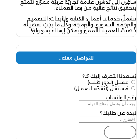
ساعِين إلى تدشين علامة تجاريّةٍ عربيّةٍ مميّزةِ تتمتّع
بتحقيق نتائج عاليةٍ من رضا العملاء.
تشملُ خدماتنا أعمال: الكتابة والأبحاث؛ التصميم
والترجمة؛ التسويق والبرمجة؛ وكُلُّ ما يجبُ تفصيله
خصيصًا لعميلنا المميز ويمكنُ إرساله بسهولةٍ!
للتواصل معك..
يُسعدنا التعرف إليك كـ؟
عميل (لديّ طلب)
مُستقلّ (أتقدّم للعمل)
رقم الواتساب
نبذة عن طلبك؟
إرسال