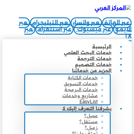
عبر الهاتف
عبر واتساب
عبر التيليجرام
عبر
الايمو
عبر فيسبوك
عبر اسنتقرام
عبر
X
الرئيسية
خدمات البحث العلمي
خدمات الترجمة
خدمات التصميم
المزيد من خدماتنا
خدمات الكتابة
خدمات التسويق
خدمات البرمجة
مشاريع وخدمات
EasyList
يشرفنا التعرف إليك كـ
عميل؟
مستقل؟
زميل؟
تعرّف علينا؟