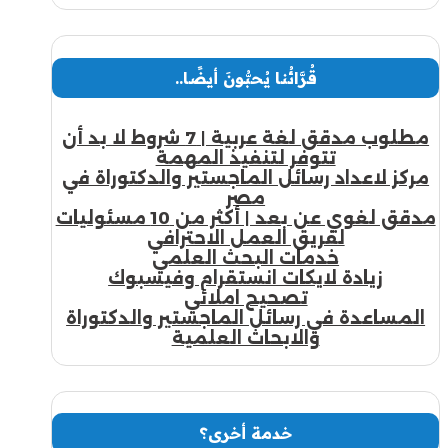
قُرَّائُنا يُحبُّونَ أيضًا..
مطلوب مدقق لغة عربية | 7 شروط لا بد أن
تتوفر لتنفيذ المهمة
مركز لاعداد رسائل الماجستير والدكتوراة في
مصر
مدقق لغوي عن بعد | أكثر من 10 مسئوليات
لفريق العمل الاحترافي
خدمات البحث العلمي
زيادة لايكات انستقرام وفيسبوك
تصحيح املائي
المساعدة في رسائل الماجستير والدكتوراة
والابحاث العلمية
خدمة أخرى؟