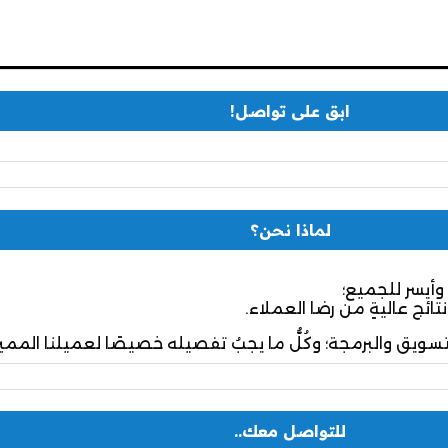
ابق على تواصل!
لماذا نحن؟
وأيسر للجميع؛
نتائج عاليةٍ من رضا العملاء.
تسويق والبرمجة؛ وكُلُّ ما يجبُ تفصيله خصيصًا لعميلنا المميز
للتواصل معك..