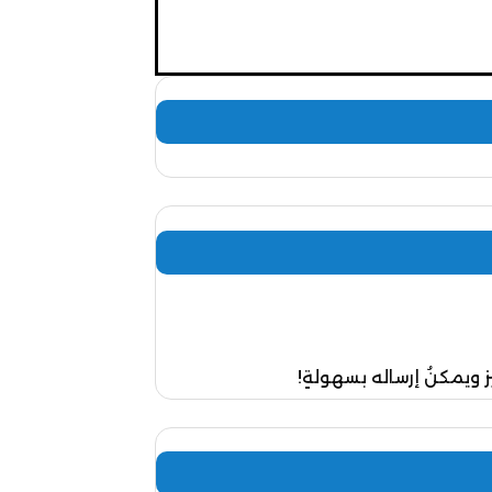
 ويمكنُ إرساله بسهولةٍ!