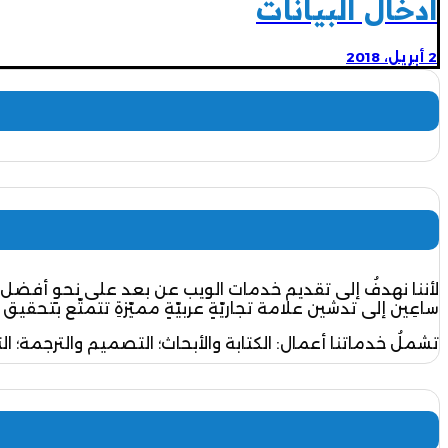
ادخال البيانات
2 أبريل، 2018
لأننا نهدفُ إلى تقديم خدمات الويب عن بعد على نحوٍ أفضل 
ساعِين إلى تدشين علامة تجاريّةٍ عربيّةٍ مميّزةِ تتمتّع بتحقيق 
تشملُ خدماتنا أعمال: الكتابة والأبحاث؛ التصميم والترجمة؛ ال