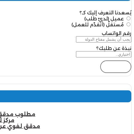
يُسعدنا التعرف إليك كـ؟
عميل (لديّ طلب)
مُستقلّ (أتقدّم للعمل)
رقم الواتساب
نبذة عن طلبك؟
إرسال
مطلوب مدقق لغة عربية | 7 شروط 
مركز ل
مدقق لغوي عن بعد | أكثر من 10 م