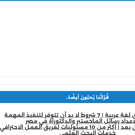
قُرَّائُنا يُحبُّونَ أيضًا..
لا بد أن تتوفر لتنفيذ المهمة
اعداد رسائل الماجستير والدكتوراة في مصر
سئوليات لفريق العمل الاحترافي
خدمات البحث العلمي