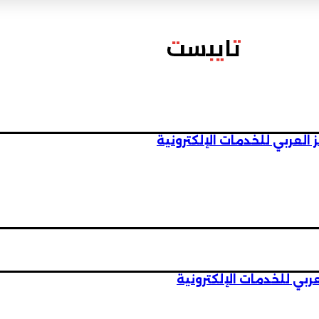
تايبست