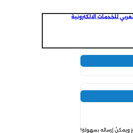
 ويمكنُ إرساله بسهولةٍ!