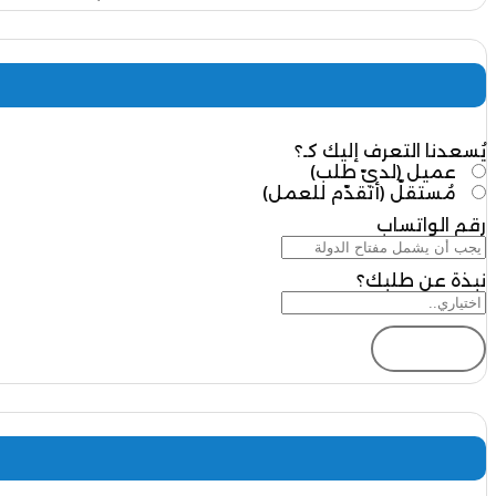
يُسعدنا التعرف إليك كـ؟
عميل (لديّ طلب)
مُستقلّ (أتقدّم للعمل)
رقم الواتساب
نبذة عن طلبك؟
إرسال