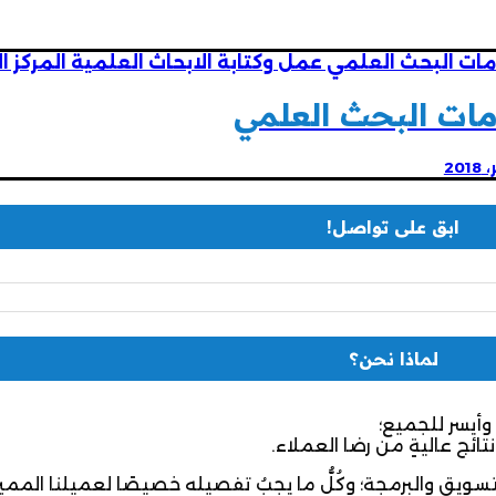
ات البحث العلمي
ابق على تواصل!
لماذا نحن؟
وأيسر للجميع؛
نتائج عاليةٍ من رضا العملاء.
تسويق والبرمجة؛ وكُلُّ ما يجبُ تفصيله خصيصًا لعميلنا المميز