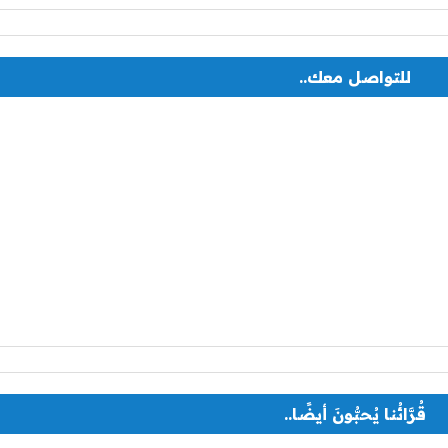
للتواصل معك..
قُرَّائُنا يُحبُّونَ أيضًا..