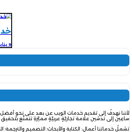
خدم
9 يناير، 2018
لأننا نهدفُ إلى تقديم خدمات الويب عن بعد على نحوٍ أفضل 
ساعِين إلى تدشين علامة تجاريّةٍ عربيّةٍ مميّزةِ تتمتّع بتحقيق 
تشملُ خدماتنا أعمال: الكتابة والأبحاث؛ التصميم والترجمة؛ ال