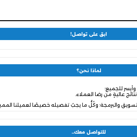
ابق على تواصل!
لماذا نحن؟
وأيسر للجميع؛
نتائج عاليةٍ من رضا العملاء.
تسويق والبرمجة؛ وكُلُّ ما يجبُ تفصيله خصيصًا لعميلنا المميز
للتواصل معك..