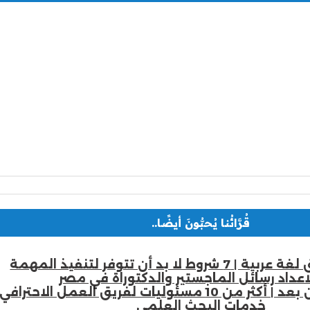
قُرَّائُنا يُحبُّونَ أيضًا..
لا بد أن تتوفر لتنفيذ المهمة
اعداد رسائل الماجستير والدكتوراة في مصر
سئوليات لفريق العمل الاحترافي
خدمات البحث العلمي