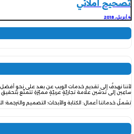
تصحيح املائي
4 أبريل، 2018
لأننا نهدفُ إلى تقديم خدمات الويب عن بعد على نحوٍ أفضل 
ساعِين إلى تدشين علامة تجاريّةٍ عربيّةٍ مميّزةِ تتمتّع بتحقيق 
تشملُ خدماتنا أعمال: الكتابة والأبحاث؛ التصميم والترجمة؛ ال