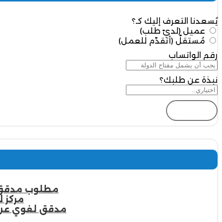
يُسعدنا التعرف إليك كـ؟
عميل (لديّ طلب)
مُستقلّ (أتقدّم للعمل)
رقم الواتساب
نبذة عن طلبك؟
إرسال
مطلوب مدقق لغة عربية | 7 شروط 
مركز ل
مدقق لغوي عن بعد | أكثر من 10 م