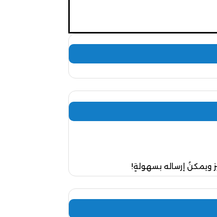
 ويمكنُ إرساله بسهولةٍ!