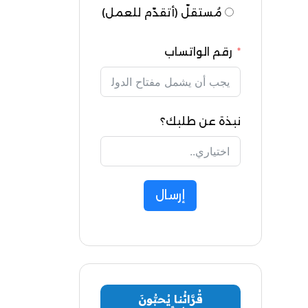
مُستقلّ (أتقدّم للعمل)
رقم الواتساب
نبذة عن طلبك؟
إرسال
قُرَّائُنا يُحبُّونَ