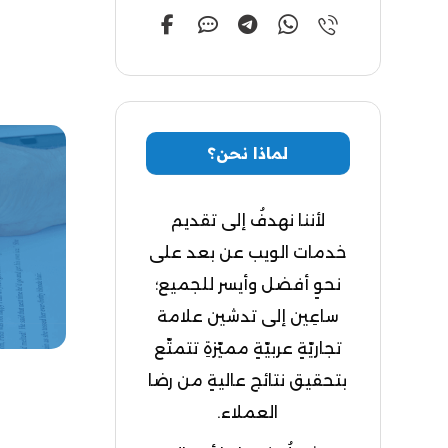
لماذا نحن؟
لأننا نهدفُ إلى تقديم
خدمات الويب عن بعد على
نحوٍ أفضل وأيسر للجميع؛
ساعِين إلى تدشين علامة
تجاريّةٍ عربيّةٍ مميّزةِ تتمتّع
بتحقيق نتائج عاليةٍ من رضا
العملاء.