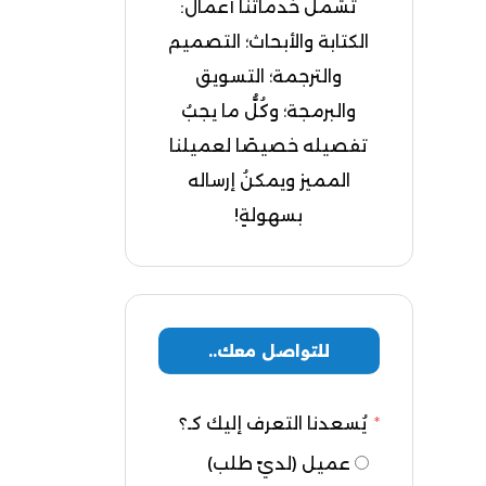
تشملُ خدماتنا أعمال:
الكتابة والأبحاث؛ التصميم
والترجمة؛ التسويق
والبرمجة؛ وكُلُّ ما يجبُ
تفصيله خصيصًا لعميلنا
المميز ويمكنُ إرساله
بسهولةٍ!
للتواصل معك..
يُسعدنا التعرف إليك كـ؟
عميل (لديّ طلب)