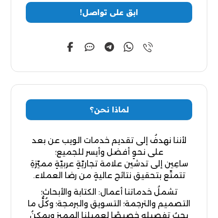
ابق على تواصل!
لماذا نحن؟
لأننا نهدفُ إلى تقديم خدمات الويب عن بعد
على نحوٍ أفضل وأيسر للجميع؛
ساعِين إلى تدشين علامة تجاريّةٍ عربيّةٍ مميّزةِ
تتمتّع بتحقيق نتائج عاليةٍ من رضا العملاء.
تشملُ خدماتنا أعمال: الكتابة والأبحاث؛
التصميم والترجمة؛ التسويق والبرمجة؛ وكُلُّ ما
يجبُ تفصيله خصيصًا لعميلنا المميز ويمكنُ