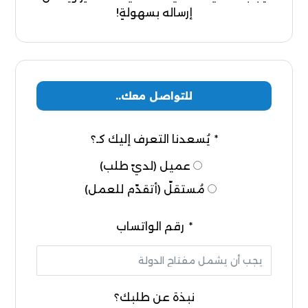
إرساله بسهولةٍ!
للتواصل معك..
يُسعدنا التعرف إليك كـ؟
عميل (لديّ طلب)
مُستقلّ (أتقدّم للعمل)
رقم الواتساب
نبذة عن طلبك؟