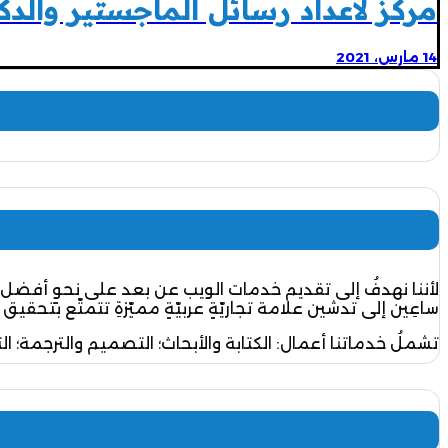
مركز لاعداد رسائل الماجستير والدك
14 مارس، 2021
لأننا نهدفُ إلى تقديم خدمات الويب عن بعد على نحوٍ أفضل 
ساعِين إلى تدشين علامة تجاريّةٍ عربيّةٍ مميّزةِ تتمتّع بتحقيق 
تشملُ خدماتنا أعمال: الكتابة والأبحاث؛ التصميم والترجمة؛ ال