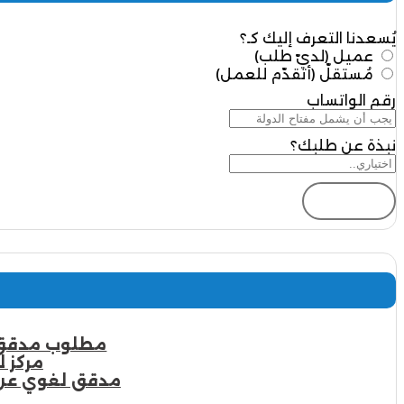
يُسعدنا التعرف إليك كـ؟
عميل (لديّ طلب)
مُستقلّ (أتقدّم للعمل)
رقم الواتساب
نبذة عن طلبك؟
إرسال
مطلوب مدقق لغة عربية | 7 شروط 
مركز ل
مدقق لغوي عن بعد | أكثر من 10 م