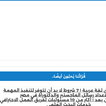
قُرَّائُنا يُحبُّونَ أيضًا..
لا بد أن تتوفر لتنفيذ المهمة
اعداد رسائل الماجستير والدكتوراة في مصر
سئوليات لفريق العمل الاحترافي
خدمات البحث العلمي