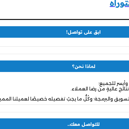
توراه
ابق على تواصل!
لماذا نحن؟
وأيسر للجميع؛
نتائج عاليةٍ من رضا العملاء.
تسويق والبرمجة؛ وكُلُّ ما يجبُ تفصيله خصيصًا لعميلنا المميز
للتواصل معك..