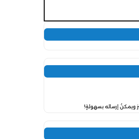
 ويمكنُ إرساله بسهولةٍ!