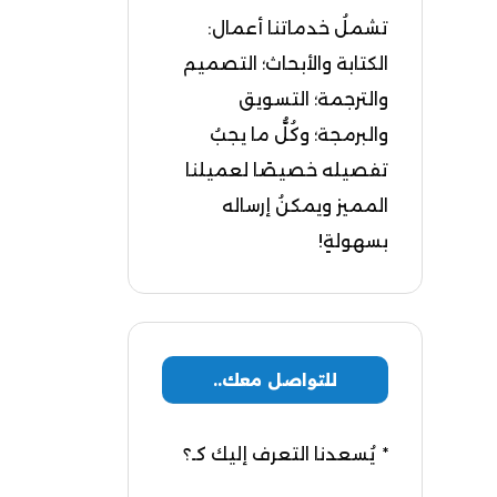
تشملُ خدماتنا أعمال:
الكتابة والأبحاث؛ التصميم
والترجمة؛ التسويق
والبرمجة؛ وكُلُّ ما يجبُ
تفصيله خصيصًا لعميلنا
المميز ويمكنُ إرساله
بسهولةٍ!
للتواصل معك..
يُسعدنا التعرف إليك كـ؟