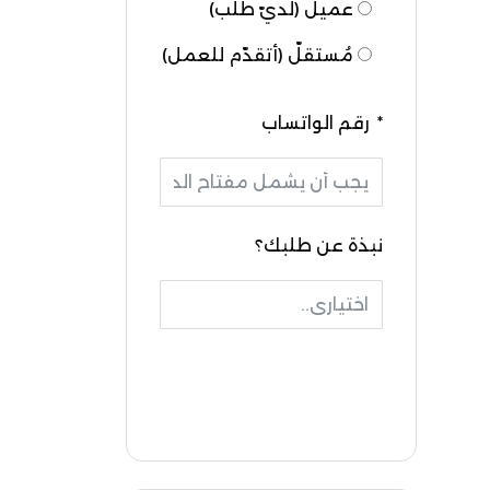
عميل (لديّ طلب)
مُستقلّ (أتقدّم للعمل)
رقم الواتساب
نبذة عن طلبك؟
إرسال