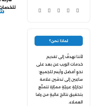
شر
لماذا نحن؟
لأننا نهدفُ إلى تقديم
خدمات الويب عن بعد على
نحوٍ أفضل وأيسر للجميع؛
ساعِين إلى تدشين علامة
تجاريّةٍ عربيّةٍ مميّزةِ تتمتّع
بتحقيق نتائج عاليةٍ من رضا
العملاء.