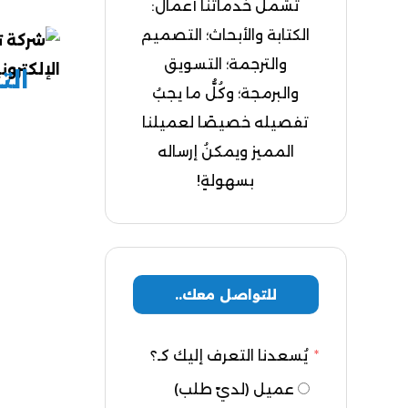
تشملُ خدماتنا أعمال:
الكتابة والأبحاث؛ التصميم
والترجمة؛ التسويق
الت
والبرمجة؛ وكُلُّ ما يجبُ
تفصيله خصيصًا لعميلنا
المميز ويمكنُ إرساله
بسهولةٍ!
للتواصل معك..
يُسعدنا التعرف إليك كـ؟
عميل (لديّ طلب)