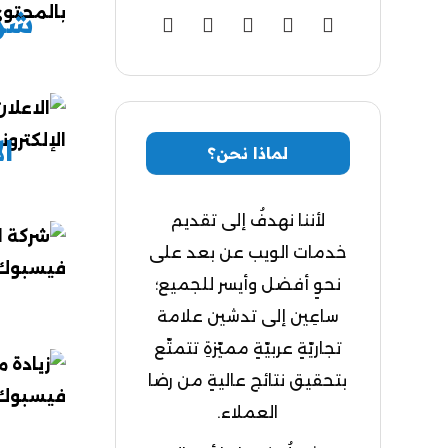
شرا
ال
لماذا نحن؟
لأننا نهدفُ إلى تقديم
خدمات الويب عن بعد على
نحوٍ أفضل وأيسر للجميع؛
ساعِين إلى تدشين علامة
تجاريّةٍ عربيّةٍ مميّزةِ تتمتّع
بتحقيق نتائج عاليةٍ من رضا
العملاء.