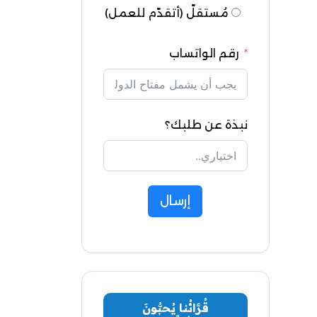
مُستقلّ (أتقدّم للعمل)
رقم الواتساب
نبذة عن طلبك؟
إرسال
قُرَّائُنا يُحبُّونَ