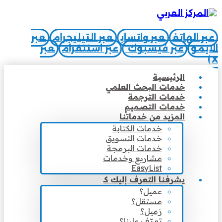
عبر الهاتف
عبر واتساب
عبر التيليجرام
عبر
الايمو
عبر فيسبوك
عبر اسنتقرام
عبر
X
الرئيسية
خدمات البحث العلمي
خدمات الترجمة
خدمات التصميم
المزيد من خدماتنا
خدمات الكتابة
خدمات التسويق
خدمات البرمجة
مشاريع وخدمات
EasyList
يشرفنا التعرف إليك كـ
عميل؟
مستقل؟
زميل؟
تعرّف علينا؟