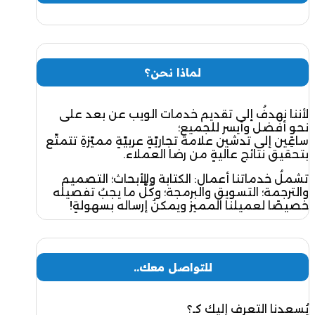
لماذا نحن؟
لأننا نهدفُ إلى تقديم خدمات الويب عن بعد على
نحوٍ أفضل وأيسر للجميع؛
ساعِين إلى تدشين علامة تجاريّةٍ عربيّةٍ مميّزةِ تتمتّع
بتحقيق نتائج عاليةٍ من رضا العملاء.
تشملُ خدماتنا أعمال: الكتابة والأبحاث؛ التصميم
والترجمة؛ التسويق والبرمجة؛ وكُلُّ ما يجبُ تفصيله
خصيصًا لعميلنا المميز ويمكنُ إرساله بسهولةٍ!
للتواصل معك..
يُسعدنا التعرف إليك كـ؟