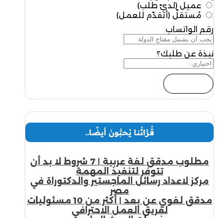
عميل (لديّ طلب)
مُستقلّ (أتقدّم للعمل)
رقم الواتساب
نبذة عن طلبك؟
إرسال
قُرَّائُنا يُحبُّونَ أيضًا..
مطلوب مدقق لغة عربية | 7 شروط لا بد أن
تتوفر لتنفيذ المهمة
مركز لاعداد رسائل الماجستير والدكتوراة في
مصر
مدقق لغوي عن بعد | أكثر من 10 مسئوليات
لفريق العمل الاحترافي