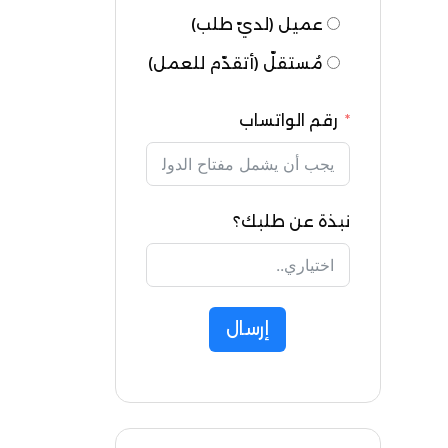
عميل (لديّ طلب)
مُستقلّ (أتقدّم للعمل)
رقم الواتساب
نبذة عن طلبك؟
إرسال