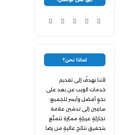
لماذا نحن؟
لأننا نهدفُ إلى تقديم
خدمات الويب عن بعد على
نحوٍ أفضل وأيسر للجميع؛
ساعِين إلى تدشين علامة
تجاريّةٍ عربيّةٍ مميّزةِ تتمتّع
بتحقيق نتائج عاليةٍ من رضا