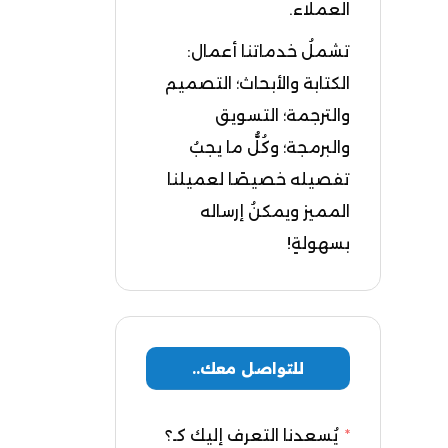
العملاء.
تشملُ خدماتنا أعمال:
الكتابة والأبحاث؛ التصميم
والترجمة؛ التسويق
والبرمجة؛ وكُلُّ ما يجبُ
تفصيله خصيصًا لعميلنا
المميز ويمكنُ إرساله
بسهولةٍ!
للتواصل معك..
يُسعدنا التعرف إليك كـ؟