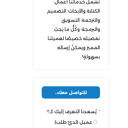
تشملُ خدماتنا أعمال:
الكتابة والأبحاث؛ التصميم
والترجمة؛ التسويق
والبرمجة؛ وكُلُّ ما يجبُ
تفصيله خصيصًا لعميلنا
المميز ويمكنُ إرساله
بسهولةٍ!
للتواصل معك..
يُسعدنا التعرف إليك كـ؟
عميل (لديّ طلب)