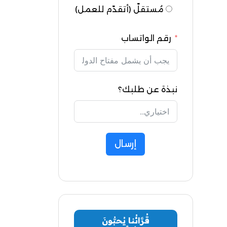
مُستقلّ (أتقدّم للعمل)
رقم الواتساب
نبذة عن طلبك؟
إرسال
قُرَّائُنا يُحبُّونَ