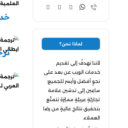
خدم
لماذا نحن؟
لأننا نهدفُ إلى تقديم
خدمات الويب عن بعد على
نحوٍ أفضل وأيسر للجميع؛
ساعِين إلى تدشين علامة
تجاريّةٍ عربيّةٍ مميّزةِ تتمتّع
بتحقيق نتائج عاليةٍ من رضا
العملاء.