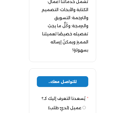
تشملُ خدماتنا أعمال:
الكتابة والأبحاث؛ التصميم
والترجمة؛ التسويق
والبرمجة؛ وكُلُّ ما يجبُ
تفصيله خصيصًا لعميلنا
المميز ويمكنُ إرساله
بسهولةٍ!
للتواصل معك..
يُسعدنا التعرف إليك كـ؟
عميل (لديّ طلب)