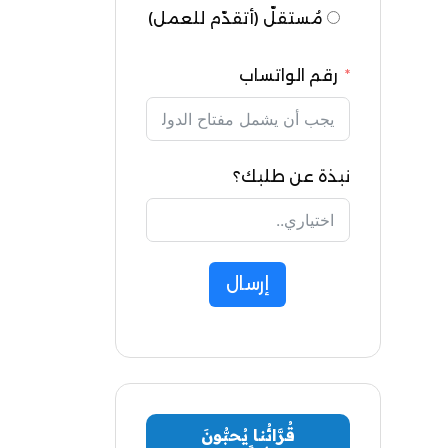
مُستقلّ (أتقدّم للعمل)
رقم الواتساب
نبذة عن طلبك؟
إرسال
قُرَّائُنا يُحبُّونَ