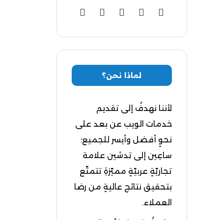
لماذا نحن؟
لأننا نهدفُ إلى تقديم
خدمات الويب عن بعد على
نحوٍ أفضل وأيسر للجميع؛
ساعِين إلى تدشين علامة
تجاريّةٍ عربيّةٍ مميّزةِ تتمتّع
بتحقيق نتائج عاليةٍ من رضا
العملاء.