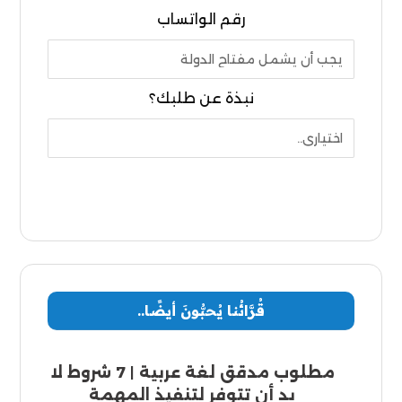
رقم الواتساب
نبذة عن طلبك؟
إرسال
قُرَّائُنا يُحبُّونَ أيضًا..
مطلوب مدقق لغة عربية | 7 شروط لا
بد أن تتوفر لتنفيذ المهمة