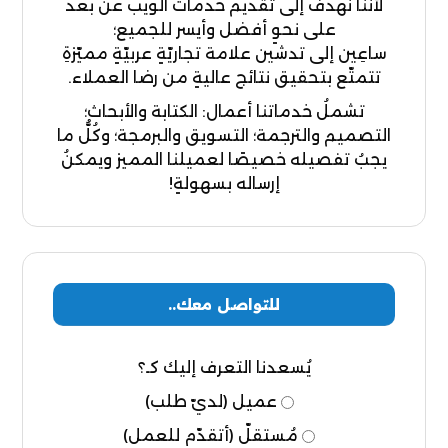
لأننا نهدفُ إلى تقديم خدمات الويب عن بعد
على نحوٍ أفضل وأيسر للجميع؛
ساعِين إلى تدشين علامة تجاريّةٍ عربيّةٍ مميّزةِ
تتمتّع بتحقيق نتائج عاليةٍ من رضا العملاء.
تشملُ خدماتنا أعمال: الكتابة والأبحاث؛
التصميم والترجمة؛ التسويق والبرمجة؛ وكُلُّ ما
يجبُ تفصيله خصيصًا لعميلنا المميز ويمكنُ
إرساله بسهولةٍ!
للتواصل معك..
يُسعدنا التعرف إليك كـ؟
عميل (لديّ طلب)
مُستقلّ (أتقدّم للعمل)