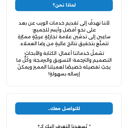
لماذا نحن؟
لأننا نهدفُ إلى تقديم خدمات الويب عن بعد
على نحوٍ أفضل وأيسر للجميع؛
ساعِين إلى تدشين علامة تجاريّةٍ عربيّةٍ مميّزةِ
تتمتّع بتحقيق نتائج عاليةٍ من رضا العملاء.
تشملُ خدماتنا أعمال: الكتابة والأبحاث؛
التصميم والترجمة؛ التسويق والبرمجة؛ وكُلُّ ما
يجبُ تفصيله خصيصًا لعميلنا المميز ويمكنُ
إرساله بسهولةٍ!
للتواصل معك..
يُسعدنا التعرف إليك كـ؟