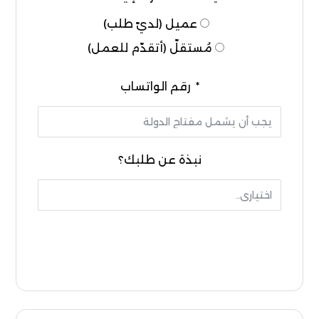
عميل (لديّ طلب)
مُستقلّ (أتقدّم للعمل)
رقم الواتساب
نبذة عن طلبك؟
إرسال