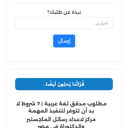
نبذة عن طلبك؟
إرسال
قُرَّائُنا يُحبُّونَ أيضًا..
مطلوب مدقق لغة عربية | 7 شروط لا
بد أن تتوفر لتنفيذ المهمة
مركز لاعداد رسائل الماجستير
والدكتوراة في مصر