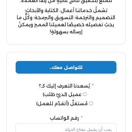
تتمتّع بتحقيق نتائج عاليةٍ من رضا العملاء.
تشملُ خدماتنا أعمال: الكتابة والأبحاث؛
التصميم والترجمة؛ التسويق والبرمجة؛ وكُلُّ ما
يجبُ تفصيله خصيصًا لعميلنا المميز ويمكنُ
إرساله بسهولةٍ!
للتواصل معك..
يُسعدنا التعرف إليك كـ؟
عميل (لديّ طلب)
مُستقلّ (أتقدّم للعمل)
رقم الواتساب