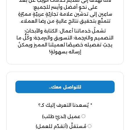
لأننا نهدفُ إلى تقديم خدمات الويب عن بعد
على نحوٍ أفضل وأيسر للجميع؛
ساعِين إلى تدشين علامة تجاريّةٍ عربيّةٍ مميّزةِ
تتمتّع بتحقيق نتائج عاليةٍ من رضا العملاء.
تشملُ خدماتنا أعمال: الكتابة والأبحاث؛
التصميم والترجمة؛ التسويق والبرمجة؛ وكُلُّ ما
يجبُ تفصيله خصيصًا لعميلنا المميز ويمكنُ
إرساله بسهولةٍ!
للتواصل معك..
يُسعدنا التعرف إليك كـ؟
عميل (لديّ طلب)
مُستقلّ (أتقدّم للعمل)