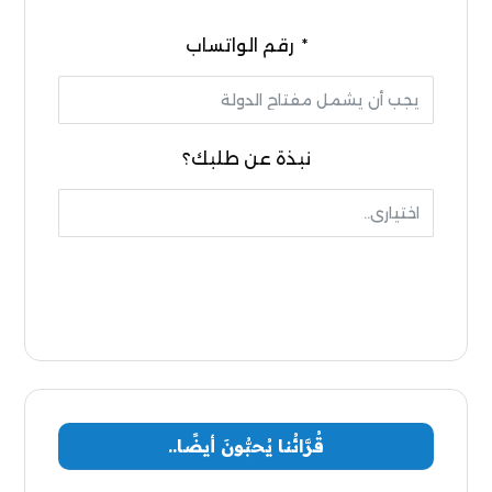
رقم الواتساب
نبذة عن طلبك؟
إرسال
قُرَّائُنا يُحبُّونَ أيضًا..