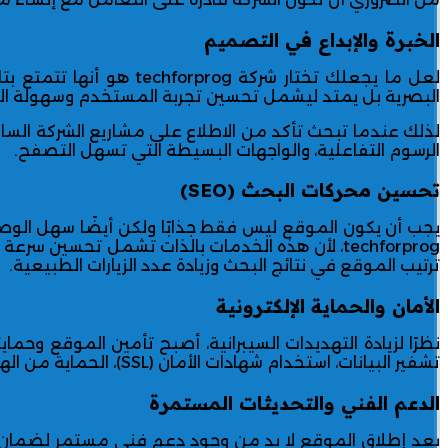
الخبرة والإبداع في التصميم
لعل ما يجعلك تختار شرك
البصرية بل يمتد ليشمل تحسين تجربة المستخدم وسهولة ال
لذلك عندما تبحث تأكد من الاطلاع على مشاريع الشركة الس
الرسوم التفاعلية، والواجهات البسيطة التي تسهل التصفح.
تحسين محركات البحث (SEO)
techforprog، لأن هذه الخدمات بالذات تشمل تحسي
ترتيب الموقع في نتائج البحث وزيادة عدد الزيارات الطبيعية.
الأمان والحماية الإلكترونية
نظرًا لزيادة التهديدات السيبرانية، أصبح تأمين الموقع وحما
تشفير البيانات، استخدام شهادات الأمان (SSL)، الحماية من الهجمات الإلكترونية، وإنشاء نسخ احتياطية منتظمة لضمان سلامة بياناتك وبيانات عملائك.
الدعم الفني والتحديثات المستمرة
بعد إطلاق الموقع لا بد من وجود دعم فني مستمر لضمان ا